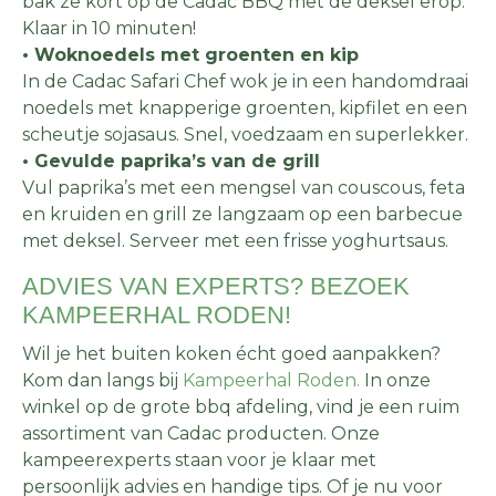
bak ze kort op de Cadac BBQ met de deksel erop.
Klaar in 10 minuten!
• Woknoedels met groenten en kip
In de Cadac Safari Chef wok je in een handomdraai
noedels met knapperige groenten, kipfilet en een
scheutje sojasaus. Snel, voedzaam en superlekker.
• Gevulde paprika’s van de grill
Vul paprika’s met een mengsel van couscous, feta
en kruiden en grill ze langzaam op een barbecue
met deksel. Serveer met een frisse yoghurtsaus.
ADVIES VAN EXPERTS? BEZOEK
KAMPEERHAL RODEN!
Wil je het buiten koken écht goed aanpakken?
Kom dan langs bij
Kampeerhal Roden.
In onze
winkel op de grote bbq afdeling, vind je een ruim
assortiment van Cadac producten. Onze
kampeerexperts staan voor je klaar met
persoonlijk advies en handige tips. Of je nu voor