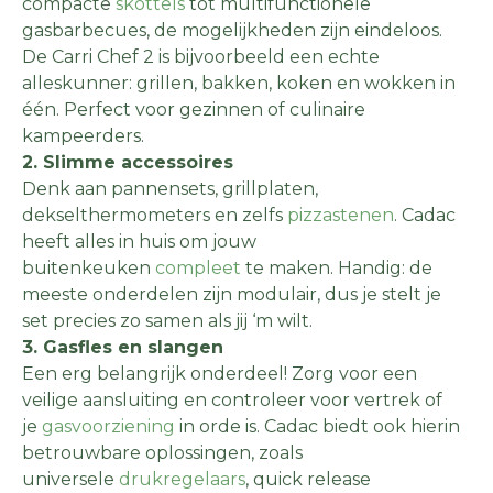
compacte
skottels
tot multifunctionele
gasbarbecues, de mogelijkheden zijn eindeloos.
De Carri Chef 2 is bijvoorbeeld een echte
alleskunner: grillen, bakken, koken en wokken in
één. Perfect voor gezinnen of culinaire
kampeerders.
2. Slimme accessoires
Denk aan pannensets, grillplaten,
dekselthermometers en zelfs
pizzastenen
. Cadac
heeft alles in huis om jouw
buitenkeuken
compleet
te maken. Handig: de
meeste onderdelen zijn modulair, dus je stelt je
set precies zo samen als jij ‘m wilt.
3. Gasfles en slangen
Een erg belangrijk onderdeel! Zorg voor een
veilige aansluiting en controleer voor vertrek of
je
gasvoorziening
in orde is. Cadac biedt ook hierin
betrouwbare oplossingen, zoals
universele
drukregelaars
, quick release