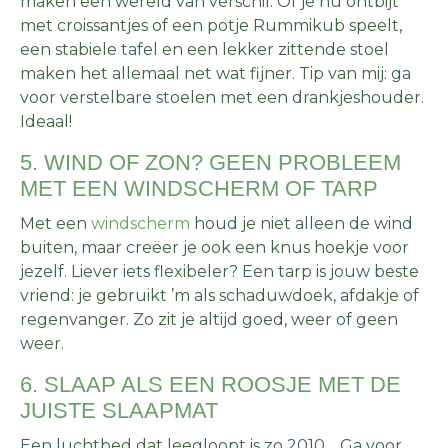
maken een wereld van verschil. Of je nu ontbijt
met croissantjes of een potje Rummikub speelt,
een stabiele tafel en een lekker zittende stoel
maken het allemaal net wat fijner. Tip van mij: ga
voor verstelbare stoelen met een drankjeshouder.
Ideaal!
5. WIND OF ZON? GEEN PROBLEEM
MET EEN WINDSCHERM OF TARP
Met een
windscherm
houd je niet alleen de wind
buiten, maar creëer je ook een knus hoekje voor
jezelf. Liever iets flexibeler? Een tarp is jouw beste
vriend: je gebruikt ’m als schaduwdoek, afdakje of
regenvanger. Zo zit je altijd goed, weer of geen
weer.
6. SLAAP ALS EEN ROOSJE MET DE
JUISTE SLAAPMAT
Een luchtbed dat leegloopt is zo 2010… Ga voor