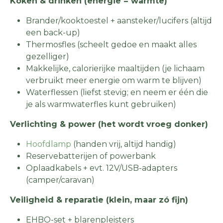
Koken & drinken (energie = warmte)
Brander/kooktoestel + aansteker/lucifers (altijd
een back-up)
Thermosfles (scheelt gedoe en maakt alles
gezelliger)
Makkelijke, calorierijke maaltijden (je lichaam
verbruikt meer energie om warm te blijven)
Waterflessen (liefst stevig; en neem er één die
je als warmwaterfles kunt gebruiken)
Verlichting & power (het wordt vroeg donker)
Hoofdlamp
(handen vrij, altijd handig)
Reservebatterijen of powerbank
Oplaadkabels + evt. 12V/USB-adapters
(camper/caravan)
Veiligheid & reparatie (klein, maar zó fijn)
EHBO-set + blarenpleisters