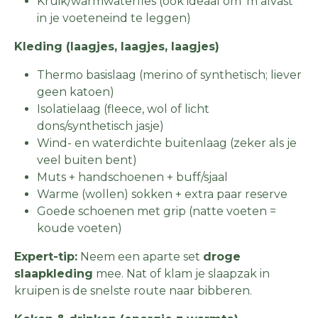
Kruik/warmwaterfles (ook ideaal om 'm alvast
in je voeteneind te leggen)
Kleding (laagjes, laagjes, laagjes)
Thermo basislaag (merino of synthetisch; liever
geen katoen)
Isolatielaag (fleece, wol of licht
dons/synthetisch jasje)
Wind- en waterdichte buitenlaag (zeker als je
veel buiten bent)
Muts + handschoenen + buff/sjaal
Warme (wollen) sokken + extra paar reserve
Goede schoenen met grip (natte voeten =
koude voeten)
Expert-tip:
Neem een aparte set
droge
slaapkleding
mee. Nat of klam je slaapzak in
kruipen is de snelste route naar bibberen.